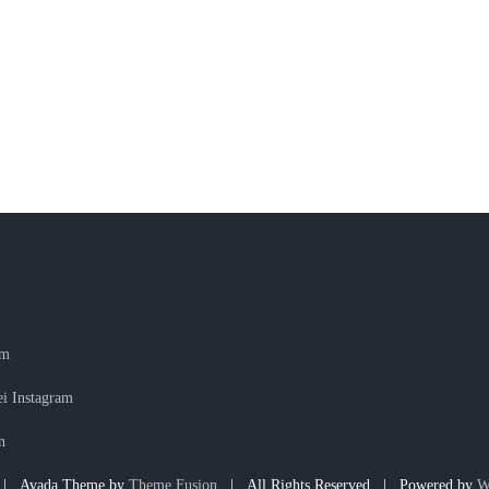
am
i Instagram
n
| Avada Theme by
Theme Fusion
| All Rights Reserved | Powered by
W