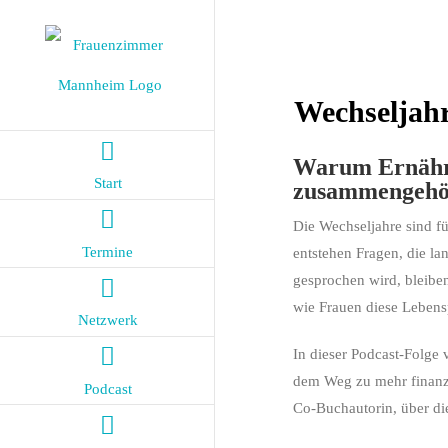
Zum
Inhalt
springen
Wechseljah
Warum Ernährun
Start
zusammengehö
Die Wechseljahre sind fü
Termine
entstehen Fragen, die l
gesprochen wird, bleiben
wie Frauen diese Lebens
Netzwerk
In dieser Podcast-Folge
dem Weg zu mehr finanzi
Podcast
Co-Buchautorin, über die