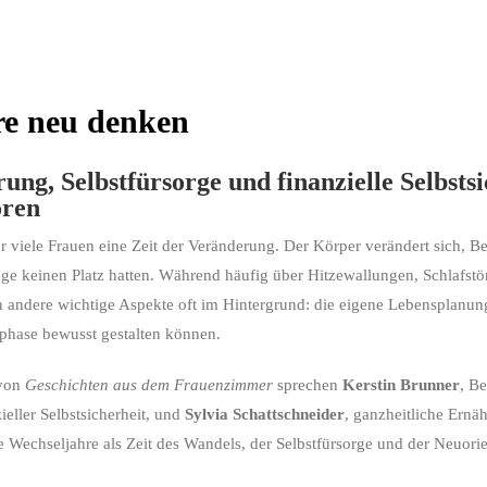
re neu denken
g, Selbstfürsorge und finanzielle Selbstsi
ren
r viele Frauen eine Zeit der Veränderung. Der Körper verändert sich, Be
ange keinen Platz hatten. Während häufig über Hitzewallungen, Schlafs
 andere wichtige Aspekte oft im Hintergrund: die eigene Lebensplanung,
phase bewusst gestalten können.
 von
Geschichten aus dem Frauenzimmer
sprechen
Kerstin Brunner
, B
eller Selbstsicherheit, und
Sylvia Schattschneider
, ganzheitliche Ernä
 Wechseljahre als Zeit des Wandels, der Selbstfürsorge und der Neuorie