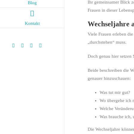
Ihr gemeinsamer Blick z
Blog
Frauen in dieser Lebensp
Wechseljahre a
Kontakt
Viele Frauen erleben di
„durchstehen“ muss.
Instagram
Facebook
LinkedIn
Instagram
Doch genau hier setzen S
Beide beschreiben die We
genauer hinzuschauen:
Was tut mir gut?
Wo übergehe ich 
Welche Veränderun
Was brauche ich, u
Die Wechseljahre können 