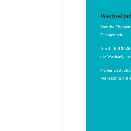
Wechseljah
Wer die Themen 
Gelegenheit.
Am
4. Juli 2026
die Wechseljahre
Neben wertvolle
Vernetzung mit a